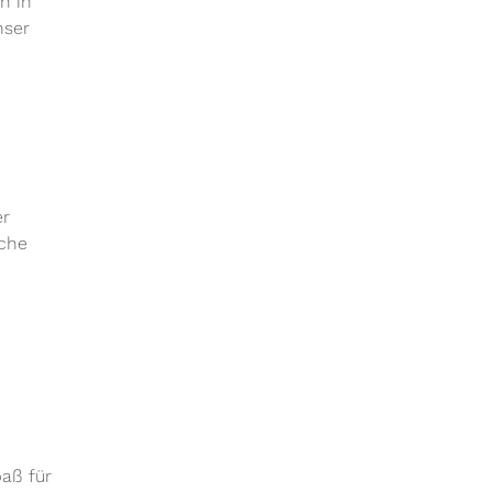
n in
nser
er
iche
aß für