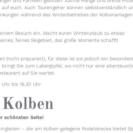
nger und Familien geboten. Sanfte Hänge und breite Piste
 auf euch. Auch Tourengeher können selbstverständlich u
hränkungen während des Winterbetriebes der Kolbenanlagen
 einem Besuch ein. Macht euren Winterurlaub zu etwas
ines, feines Skigebiet, das große Momente schafft!
t (nicht präpariert), für diese ist sie jedoch ein besonder
) bringt Sie zum Labergipfel, wo nicht nur eine abenteuerl
staurant auf Sie wartet.
 Uhr bis 16.30 Uhr
 Kolben
r schönsten Seite!
ingleiten – die am Kolben gelegene Rodelstrecke bietet Sp