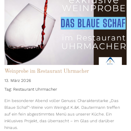
Weinprobe im Restaurant Uhrmacher
13. März 2026
Tag: Restaurant Uhrmacher
Ein besonderer Abend voller Genuss: Charakterstarke „Das
Blaue Schaf“-Weine vom Weingut K.&K. Dautermann treffen
auf ein fein abgestimmtes Menü aus unserer Küche. Ein
inklusives Projekt, das überrascht – im Glas und darüber
hinaus.