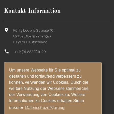
Kontakt Information
König Ludwig Strasse 10
82487 Oberammergau
Bayern Deutschland
+49 (0) 8822/ 9120
Um unsere Webseite für Sie optimal zu
info@hotel-boeld.de
gestalten und fortlaufend verbessern zu
können, verwenden wir Cookies. Durch die
weitere Nutzung der Webseite stimmen Sie
der Verwendung von Cookies zu. Weitere
Folge uns
Facebook
Informationen zu Cookies erhalten Sie in
unserer
Datenschuzerklärung
Instagram
Youtube