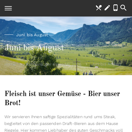
Juni bis August
Juni bis August
Juni bis August
Home
Kulinarischer Kalender 2026
Fleisch ist unser Gemüse - Bier unser
Brot!
Wir servieren Ihnen saftige Spezialitäten rund ums Steak,
begleitet von den passenden Draft-Bieren aus dem Hause
Riegele. Hier kommen Liebhaber des guten Geschmacks voll